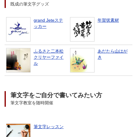
既成の筆文字グッズ
grand Jeteステ
年賀状素材
ッカー
ふるさと二本松
あだたら山はが
クリヤーファイ
き
ル
筆文字をご自分で書いてみたい方
筆文字教室を随時開催
筆文字レッスン