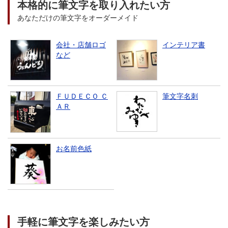
本格的に筆文字を取り入れたい方
あなただけの筆文字をオーダーメイド
会社・店舗ロゴ
インテリア書
など
ＦＵＤＥＣＯ Ｃ
筆文字名刺
ＡＲ
お名前色紙
手軽に筆文字を楽しみたい方